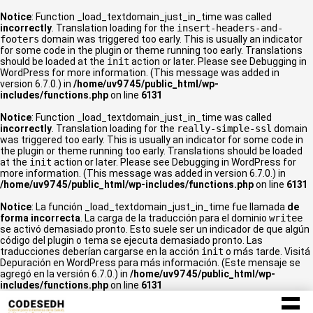
Notice
: Function _load_textdomain_just_in_time was called
incorrectly
. Translation loading for the
insert-headers-and-
footers
domain was triggered too early. This is usually an indicator
for some code in the plugin or theme running too early. Translations
should be loaded at the
init
action or later. Please see
Debugging in
WordPress
for more information. (This message was added in
version 6.7.0.) in
/home/uv9745/public_html/wp-
includes/functions.php
on line
6131
Notice
: Function _load_textdomain_just_in_time was called
incorrectly
. Translation loading for the
really-simple-ssl
domain
was triggered too early. This is usually an indicator for some code in
the plugin or theme running too early. Translations should be loaded
at the
init
action or later. Please see
Debugging in WordPress
for
more information. (This message was added in version 6.7.0.) in
/home/uv9745/public_html/wp-includes/functions.php
on line
6131
Notice
: La función _load_textdomain_just_in_time fue llamada
de
forma incorrecta
. La carga de la traducción para el dominio
writee
se activó demasiado pronto. Esto suele ser un indicador de que algún
código del plugin o tema se ejecuta demasiado pronto. Las
traducciones deberían cargarse en la acción
init
o más tarde. Visitá
Depuración en WordPress
para más información. (Este mensaje se
agregó en la versión 6.7.0.) in
/home/uv9745/public_html/wp-
includes/functions.php
on line
6131