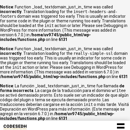
Notice
: Function _load_textdomain_just_in_time was called
incorrectly
. Translation loading for the
insert-headers-and-
footers
domain was triggered too early. This is usually an indicator
for some code in the plugin or theme running too early. Translations
should be loaded at the
init
action or later. Please see
Debugging in
WordPress
for more information. (This message was added in
version 6.7.0.) in
/home/uv9745/public_html/wp-
includes/functions.php
on line
6131
Notice
: Function _load_textdomain_just_in_time was called
incorrectly
. Translation loading for the
really-simple-ssl
domain
was triggered too early. This is usually an indicator for some code in
the plugin or theme running too early. Translations should be loaded
at the
init
action or later. Please see
Debugging in WordPress
for
more information. (This message was added in version 6.7.0.) in
/home/uv9745/public_html/wp-includes/functions.php
on line
6131
Notice
: La función _load_textdomain_just_in_time fue llamada
de
forma incorrecta
. La carga de la traducción para el dominio
writee
se activó demasiado pronto. Esto suele ser un indicador de que algún
código del plugin o tema se ejecuta demasiado pronto. Las
traducciones deberían cargarse en la acción
init
o más tarde. Visitá
Depuración en WordPress
para más información. (Este mensaje se
agregó en la versión 6.7.0.) in
/home/uv9745/public_html/wp-
includes/functions.php
on line
6131