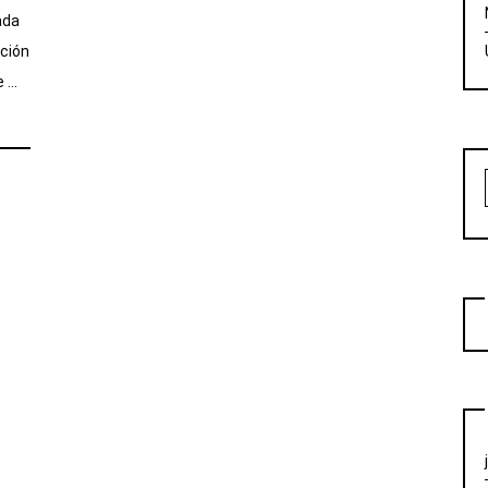
ada
ción
e …