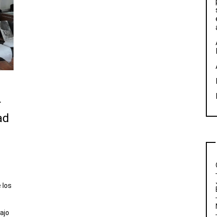
r
ad
 los
ajo