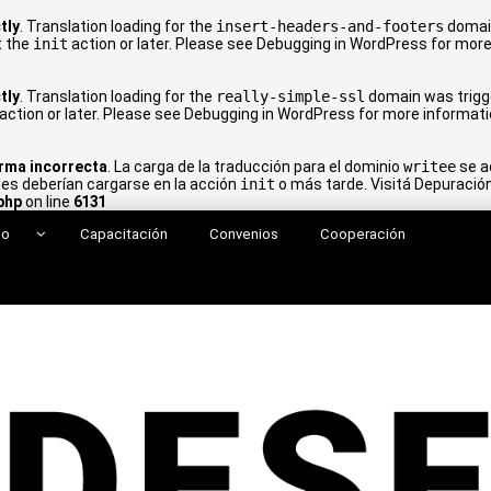
tly
. Translation loading for the
insert-headers-and-footers
domain
t the
init
action or later. Please see
Debugging in WordPress
for more
tly
. Translation loading for the
really-simple-ssl
domain was trigger
action or later. Please see
Debugging in WordPress
for more informatio
rma incorrecta
. La carga de la traducción para el dominio
writee
se a
nes deberían cargarse en la acción
init
o más tarde. Visitá
Depuració
php
on line
6131
jo
Capacitación
Convenios
Cooperación